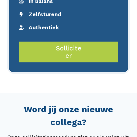
In balans
Zelfsturend
Authentiek
Sollicite
er
Word jij onze nieuwe
collega?