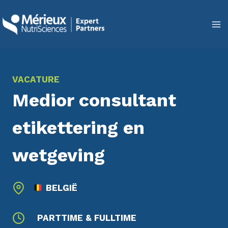
Doorgaan
naar
inhoud
VACATURE
Medior consultant
etikettering en
wetgeving
BELGIË
PARTTIME & FULLTIME