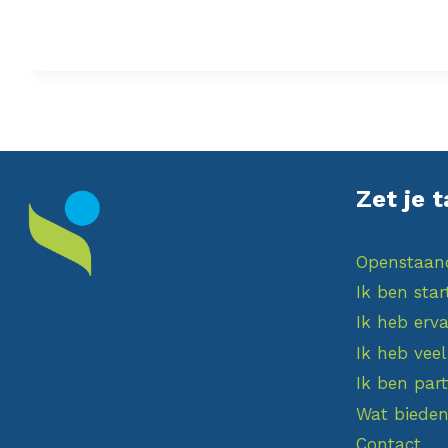
Zet je t
Openstaan
Ik ben star
Ik heb erva
Ik heb veel
Ik ben par
Wat bieden
Contact