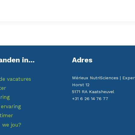
anden in...
Adres
Mérieux NutriSciences | Exper
de vacatures
Horst 12
ter
5171 RA Kaatsheuvel
ring
+31 6 26 14 76 77
 ervaring
ttimer
 we jou?