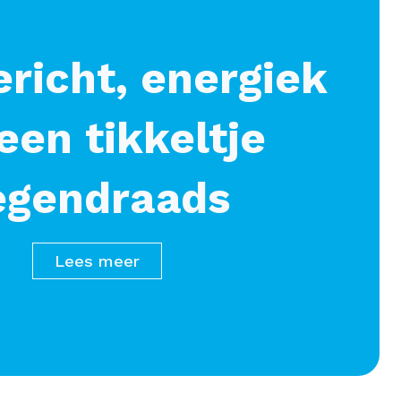
richt, energiek
een tikkeltje
egendraads
Lees meer