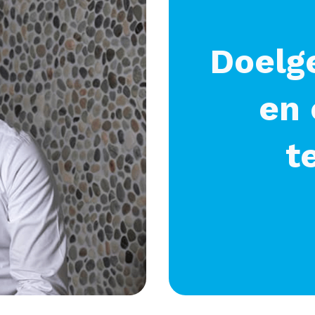
Doelge
en 
t