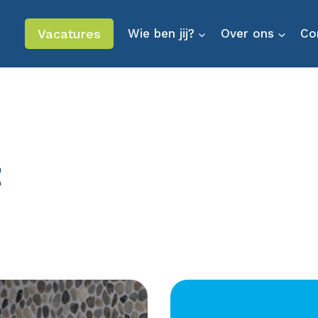
Vacatures
Wie ben jij?
Over ons
Co
t