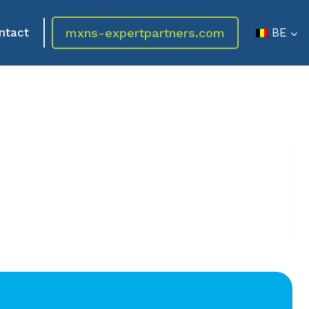
mxns-expertpartners.com
ntact
BE