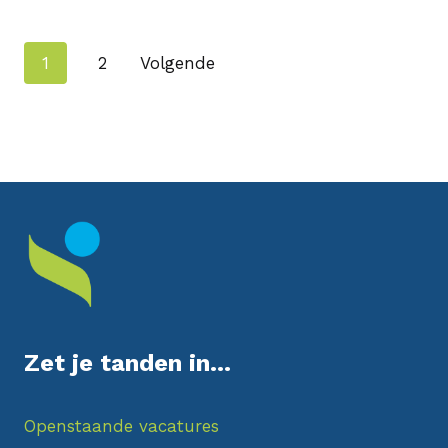
Navigatie
1
2
Volgende
Berichten
Zet je tanden in...
Openstaande vacatures