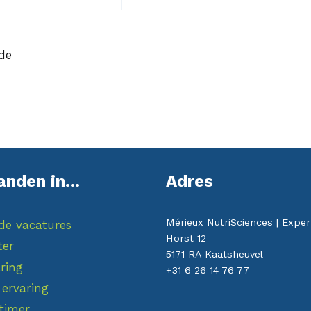
de
anden in...
Adres
Mérieux NutriSciences | Exper
de vacatures
Horst 12
ter
5171 RA Kaatsheuvel
ring
+31 6 26 14 76 77
 ervaring
ttimer