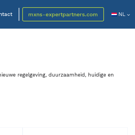
mxns-expertpartners.com
ntact
NL
nieuwe regelgeving, duurzaamheid, huidige en