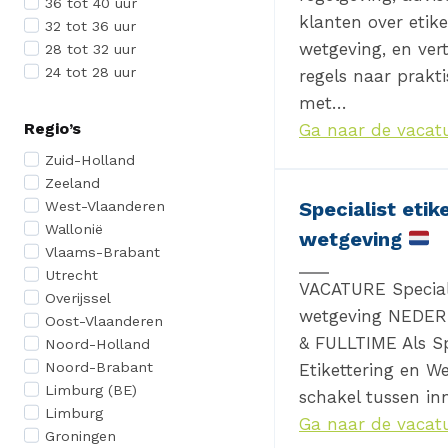
36 tot 40 uur
klanten over etike
32 tot 36 uur
wetgeving, en ver
28 tot 32 uur
24 tot 28 uur
regels naar prakt
met…
Regio’s
Ga naar de vacat
Zuid-Holland
Zeeland
Specialist etik
West-Vlaanderen
Wallonië
wetgeving
Vlaams-Brabant
Utrecht
VACATURE Speciali
Overijssel
wetgeving NEDE
Oost-Vlaanderen
& FULLTIME Als Sp
Noord-Holland
Noord-Brabant
Etikettering en We
Limburg (BE)
schakel tussen in
Limburg
Ga naar de vacat
Groningen