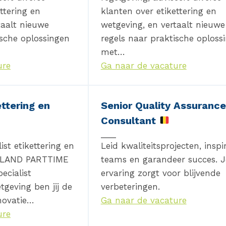
ttering en
klanten over etikettering en
taalt nieuwe
wetgeving, en vertaalt nieuwe
ische oplossingen
regels naar praktische oploss
met…
ure
Ga naar de vacature
ettering en
Senior Quality Assurance
Consultant
st etikettering en
Leid kwaliteitsprojecten, inspi
RLAND PARTTIME
teams en garandeer succes. 
ecialist
ervaring zorgt voor blijvende
tgeving ben jij de
verbeteringen.
novatie…
Ga naar de vacature
ure