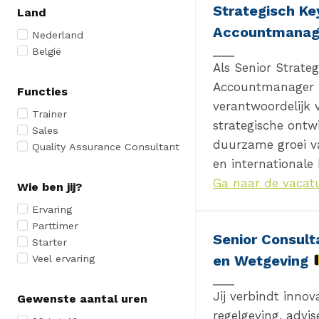
Strategisch Ke
Land
Accountmana
Nederland
België
Als Senior Strateg
Accountmanager b
Functies
verantwoordelijk 
Trainer
strategische ontw
Sales
duurzame groei v
Quality Assurance Consultant
en internationale
Ga naar de vacat
Wie ben jij?
Ervaring
Parttimer
Senior Consulta
Starter
en Wetgeving
Veel ervaring
Jij verbindt innov
Gewenste aantal uren
regelgeving, advis