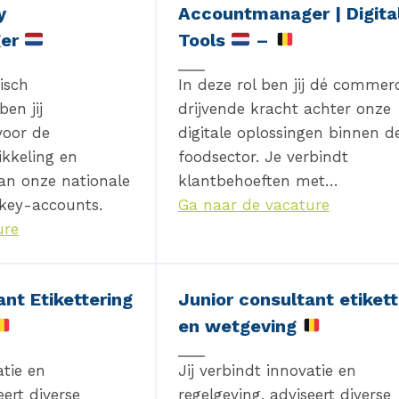
y
Accountmanager | Digita
ger
Tools
–
isch
In deze rol ben jij dé commerc
en jij
drijvende kracht achter onze
voor de
digitale oplossingen binnen d
ikkeling en
foodsector. Je verbindt
an onze nationale
klantbehoeften met…
 key-accounts.
Ga naar de vacature
ure
nt Etikettering
Junior consultant etikett
en wetgeving
atie en
Jij verbindt innovatie en
eert diverse
regelgeving, adviseert diverse