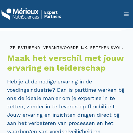
Doorgaan
naar
inhoud
ZELFSTUREND. VERANTWOORDELIJK. BETEKENISVOL.
Maak het verschil met jouw
ervaring en leiderschap
Heb je al de nodige ervaring in de
voedingsindustrie? Dan is parttime werken bij
ons de ideale manier om je expertise in te
zetten, zonder in te leveren op flexibiliteit.
Jouw ervaring en inzichten dragen direct bij
aan het verbeteren van processen en het
waarborgen van voedselveiligheid en