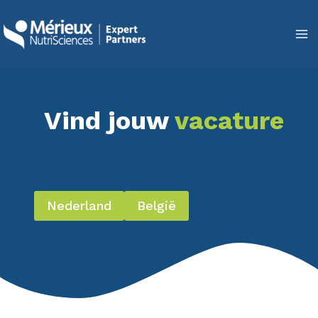
Doorgaan
naar
inhoud
Vind jouw
vacature
Nederland
België