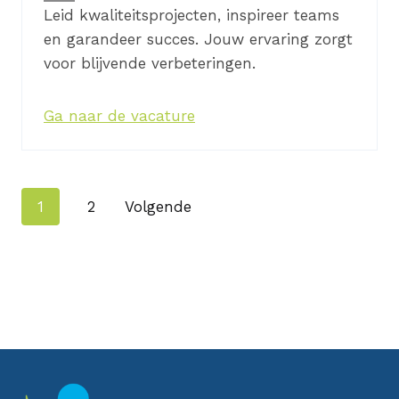
Leid kwaliteitsprojecten, inspireer teams
en garandeer succes. Jouw ervaring zorgt
voor blijvende verbeteringen.
Ga naar de vacature
N
1
2
Volgende
a
v
i
g
a