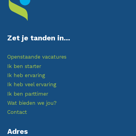
t
i
e
Zet je tanden in...
B
Openstaande vacatures
e
Ik ben starter
r
Ik heb ervaring
Ik heb veel ervaring
i
Ik ben parttimer
c
Wat bieden we jou?
h
Contact
t
Adres