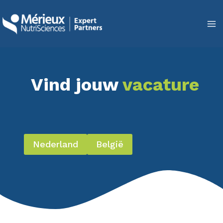
Doorgaan
naar
inhoud
Vind jouw
vacature
Nederland
België